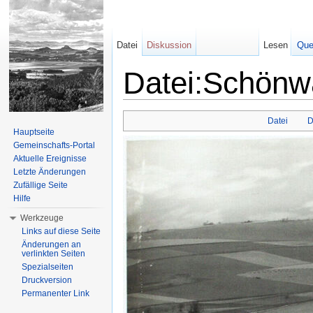
Datei
Diskussion
Lesen
Que
Datei:Schönwa
Wechseln zu:
Navigation
,
Suche
Datei
D
Hauptseite
Gemeinschafts-Portal
Aktuelle Ereignisse
Letzte Änderungen
Zufällige Seite
Hilfe
Werkzeuge
Links auf diese Seite
Änderungen an
verlinkten Seiten
Spezialseiten
Druckversion
Permanenter Link