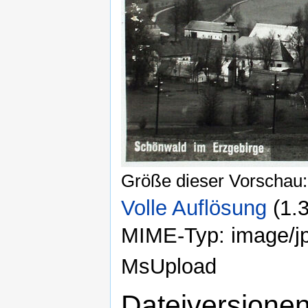
Größe dieser Vorschau
Volle Auflösung
‎
(1.
MIME-Typ: image/j
MsUpload
Dateiversione