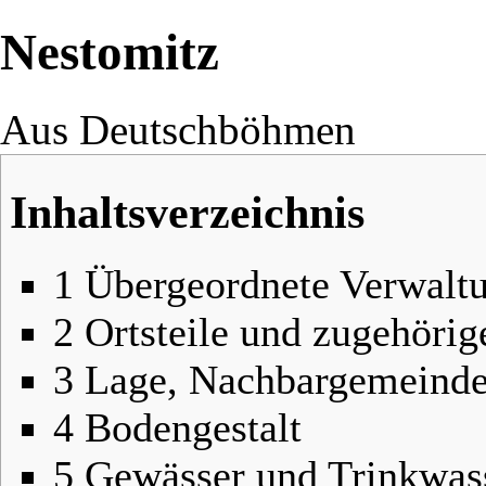
Nestomitz
Aus Deutschböhmen
Inhaltsverzeichnis
1
Übergeordnete Verwalt
2
Ortsteile und zugehöri
3
Lage, Nachbargemeind
4
Bodengestalt
5
Gewässer und Trinkwas