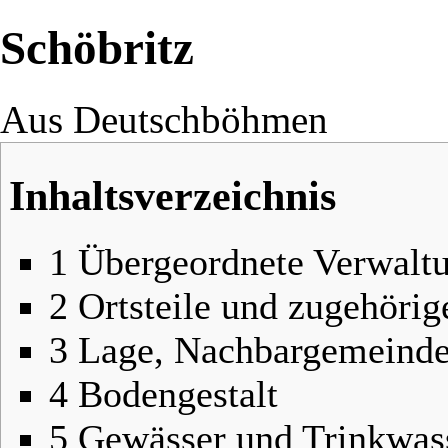
Schöbritz
Aus Deutschböhmen
Inhaltsverzeichnis
1
Übergeordnete Verwalt
2
Ortsteile und zugehöri
3
Lage, Nachbargemeind
4
Bodengestalt
5
Gewässer und Trinkwas