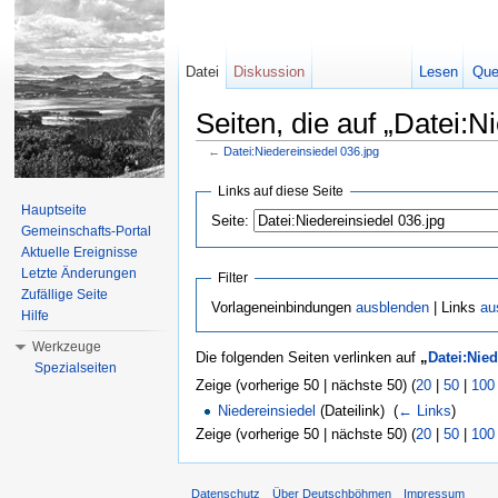
Datei
Diskussion
Lesen
Que
Seiten, die auf „Datei:N
←
Datei:Niedereinsiedel 036.jpg
Wechseln zu:
Navigation
,
Suche
Links auf diese Seite
Hauptseite
Seite:
Gemeinschafts-Portal
Aktuelle Ereignisse
Letzte Änderungen
Filter
Zufällige Seite
Vorlageneinbindungen
ausblenden
| Links
au
Hilfe
Werkzeuge
Die folgenden Seiten verlinken auf
„
Datei:Nied
Spezialseiten
Zeige (vorherige 50 | nächste 50) (
20
|
50
|
100
Niedereinsiedel
(Dateilink) ‎
(
← Links
)
Zeige (vorherige 50 | nächste 50) (
20
|
50
|
100
Datenschutz
Über Deutschböhmen
Impressum