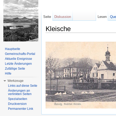
Seite
Diskussion
Lesen
Que
Kleische
Wechseln zu:
Navigation
,
Suche
Hauptseite
Gemeinschafts-Portal
Aktuelle Ereignisse
Letzte Änderungen
Zufällige Seite
Hilfe
Werkzeuge
Links auf diese Seite
Änderungen an
verlinkten Seiten
Spezialseiten
Druckversion
Permanenter Link