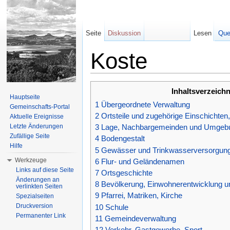
Seite
Diskussion
Lesen
Que
Koste
Wechseln zu:
Navigation
,
Suche
Inhaltsverzeichn
Hauptseite
1
Übergeordnete Verwaltung
Gemeinschafts-Portal
2
Ortsteile und zugehörige Einschichte
Aktuelle Ereignisse
Letzte Änderungen
3
Lage, Nachbargemeinden und Umgeb
Zufällige Seite
4
Bodengestalt
Hilfe
5
Gewässer und Trinkwasserversorgun
Werkzeuge
6
Flur- und Geländenamen
Links auf diese Seite
7
Ortsgeschichte
Änderungen an
8
Bevölkerung, Einwohnerentwicklung u
verlinkten Seiten
9
Pfarrei, Matriken, Kirche
Spezialseiten
Druckversion
10
Schule
Permanenter Link
11
Gemeindeverwaltung
12
Verkehr, Gastgewerbe, Sport