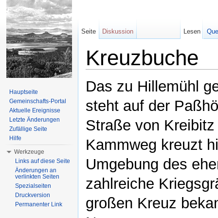
Seite
Diskussion
Lesen
Que
Kreuzbuche
Wechseln zu:
Navigation
,
Suche
Das zu Hillemühl g
Hauptseite
steht auf der Paßhö
Gemeinschafts-Portal
Aktuelle Ereignisse
Letzte Änderungen
Straße von Kreibit
Zufällige Seite
Hilfe
Kammweg kreuzt hie
Werkzeuge
Umgebung des ehem
Links auf diese Seite
Änderungen an
verlinkten Seiten
zahlreiche Kriegsgr
Spezialseiten
Druckversion
großen Kreuz bekam
Permanenter Link