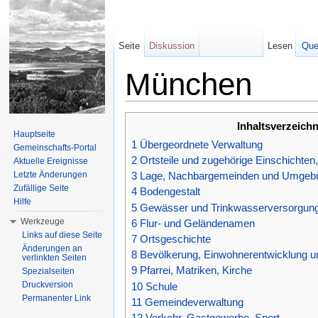
Seite
Diskussion
Lesen
Que
München
Wechseln zu:
Navigation
,
Suche
Inhaltsverzeichn
Hauptseite
1
Übergeordnete Verwaltung
Gemeinschafts-Portal
2
Ortsteile und zugehörige Einschichte
Aktuelle Ereignisse
Letzte Änderungen
3
Lage, Nachbargemeinden und Umgeb
Zufällige Seite
4
Bodengestalt
Hilfe
5
Gewässer und Trinkwasserversorgun
Werkzeuge
6
Flur- und Geländenamen
Links auf diese Seite
7
Ortsgeschichte
Änderungen an
8
Bevölkerung, Einwohnerentwicklung u
verlinkten Seiten
9
Pfarrei, Matriken, Kirche
Spezialseiten
Druckversion
10
Schule
Permanenter Link
11
Gemeindeverwaltung
12
Verkehr, Gastgewerbe, Sport