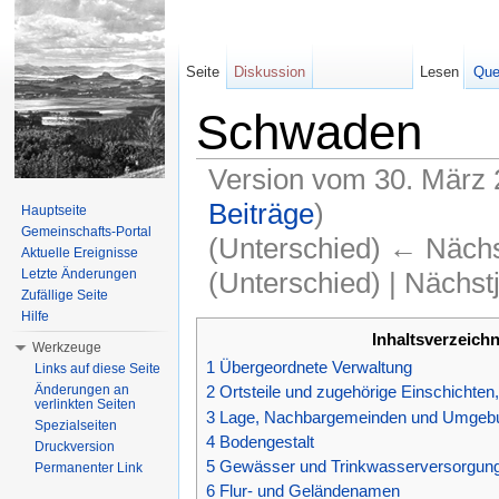
Seite
Diskussion
Lesen
Que
Schwaden
Version vom 30. März 
Beiträge
)
Hauptseite
Gemeinschafts-Portal
(Unterschied) ← Nächst
Aktuelle Ereignisse
(Unterschied) | Nächst
Letzte Änderungen
Zufällige Seite
Wechseln zu:
Navigation
,
Suche
Hilfe
Inhaltsverzeichn
Werkzeuge
1
Übergeordnete Verwaltung
Links auf diese Seite
Änderungen an
2
Ortsteile und zugehörige Einschichte
verlinkten Seiten
3
Lage, Nachbargemeinden und Umgeb
Spezialseiten
4
Bodengestalt
Druckversion
5
Gewässer und Trinkwasserversorgun
Permanenter Link
6
Flur- und Geländenamen