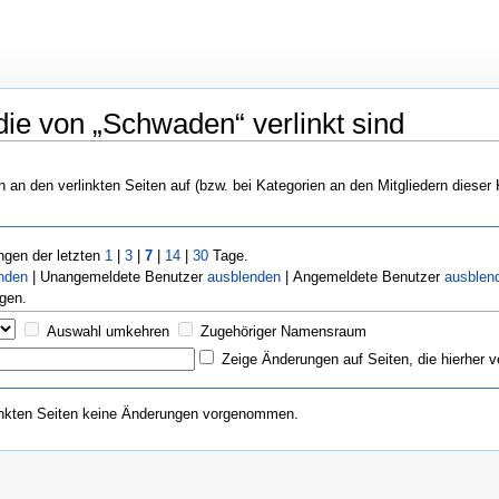
ie von „Schwaden“ verlinkt sind
n an den verlinkten Seiten auf (bzw. bei Kategorien an den Mitgliedern dieser 
gen der letzten
1
|
3
|
7
|
14
|
30
Tage.
nden
| Unangemeldete Benutzer
ausblenden
| Angemeldete Benutzer
ausblen
gen.
Auswahl umkehren
Zugehöriger Namensraum
Zeige Änderungen auf Seiten, die hierher v
inkten Seiten keine Änderungen vorgenommen.