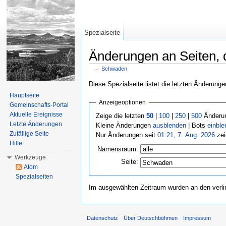
Spezialseite
Änderungen an Seiten, d
←
Schwaden
Wechseln zu:
Navigation
,
Suche
Diese Spezialseite listet die letzten Änderunge
Hauptseite
Anzeigeoptionen
Gemeinschafts-Portal
Aktuelle Ereignisse
Zeige die letzten
50
|
100
|
250
|
500
Änderun
Letzte Änderungen
Kleine Änderungen
ausblenden
| Bots
einble
Zufällige Seite
Nur Änderungen seit
01:21, 7. Aug. 2026
zei
Hilfe
Namensraum:
Werkzeuge
Seite:
Atom
Spezialseiten
Im ausgewählten Zeitraum wurden an den verl
Datenschutz
Über Deutschböhmen
Impressum