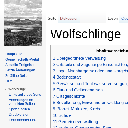
Seite
Diskussion
Lesen
Que
Wolfschlinge
Wechseln zu:
Navigation
,
Suche
Inhaltsverzeichn
Hauptseite
1
Übergeordnete Verwaltung
Gemeinschafts-Portal
2
Ortsteile und zugehörige Einschichte
Aktuelle Ereignisse
Letzte Änderungen
3
Lage, Nachbargemeinden und Umgeb
Zufällige Seite
4
Bodengestalt
Hilfe
5
Gewässer und Trinkwasserversorgun
Werkzeuge
6
Flur- und Geländenamen
Links auf diese Seite
7
Ortsgeschichte
Änderungen an
8
Bevölkerung, Einwohnerentwicklung u
verlinkten Seiten
9
Pfarrei, Matriken, Kirche
Spezialseiten
Druckversion
10
Schule
Permanenter Link
11
Gemeindeverwaltung
12
Verkehr, Gastgewerbe, Sport