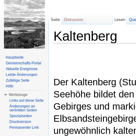
Seite
Diskussion
Lesen
Que
Kaltenberg
Wechseln zu:
Navigation
,
Suche
Hauptseite
Gemeinschafts-Portal
Aktuelle Ereignisse
Letzte Änderungen
Der Kaltenberg (St
Zufällige Seite
Hilfe
Seehöhe bildet den 
Werkzeuge
Links auf diese Seite
Gebirges und marki
Änderungen an
verlinkten Seiten
Elbsandsteingebirge
Spezialseiten
Druckversion
ungewöhnlich kalte
Permanenter Link