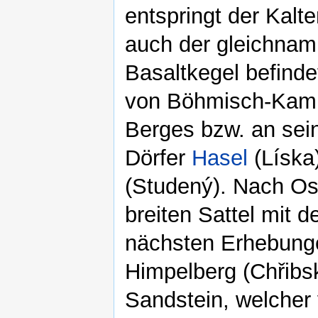
entspringt der Kal
auch der gleichnami
Basaltkegel befinde
von Böhmisch-Kamn
Berges bzw. an sei
Dörfer
Hasel
(Líska
(Studený). Nach Ost
breiten Sattel mit 
nächsten Erhebung
Himpelberg (Chřibs
Sandstein, welcher